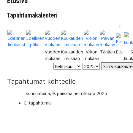
Etusivu
Tapahtumakalenteri
Vuoden
Kuukauden
Viikon
Tänään
Etsi
S
mukaan
mukaan
mukaan
kuu
Siirry kuukaut
Tapahtumat kohteelle
sunnuntaina, 9. päivänä helmikuuta 2025
Ei tapahtumia