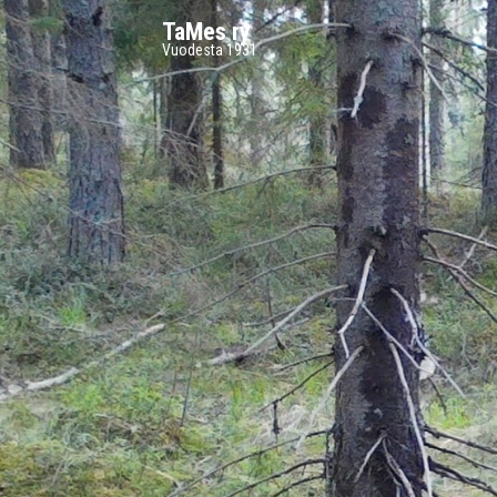
TaMes ry
Vuodesta 1931