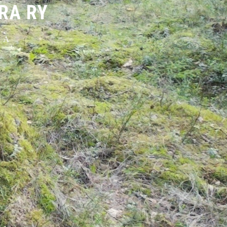
RA RY
OA