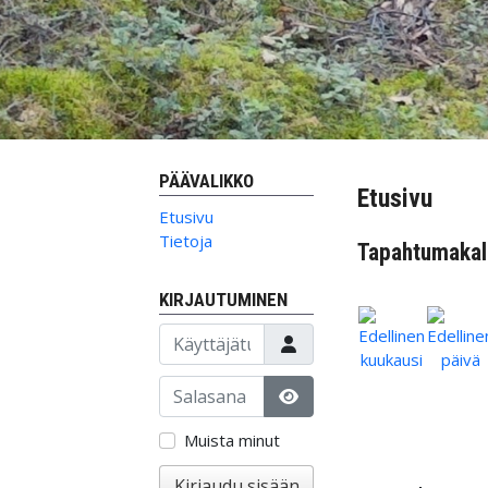
PÄÄVALIKKO
Etusivu
Etusivu
Tietoja
Tapahtumakal
KIRJAUTUMINEN
Käyttäjätunnus
Salasana
Näytä salasana
Muista minut
Kirjaudu sisään