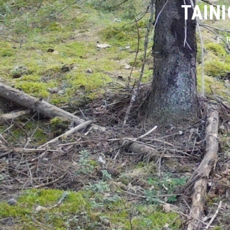
TAIN
E