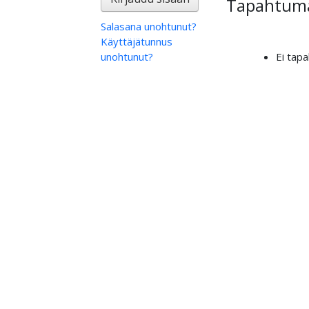
Tapahtuma
Salasana unohtunut?
Käyttäjätunnus
unohtunut?
Ei tap