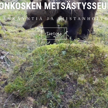
IONKOSKEN METSÄSTYSSEU
RÄNKÄYNTIÄ JA RIISTANHOIT
Tietoja