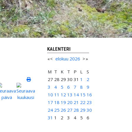
KALENTERI
«
<
elokuu
2026
>
»
M
T
K
T
P
L
S
27
28
29
30
31
1
2
3
4
5
6
7
8
9
10
11
12
13
14
15
16
17
18
19
20
21
22
23
24
25
26
27
28
29
30
31
1
2
3
4
5
6