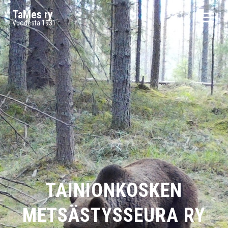
TaMes ry
Vuodesta 1931
TAINIONKOSKEN
METSÄSTYSSEURA RY