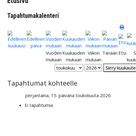
Etusivu
Tapahtumakalenteri
Vuoden
Kuukauden
Viikon
Tänään
Etsi
S
mukaan
mukaan
mukaan
kuu
Siirry kuukaut
Tapahtumat kohteelle
perjantaina, 15. päivänä toukokuuta 2026
Ei tapahtumia