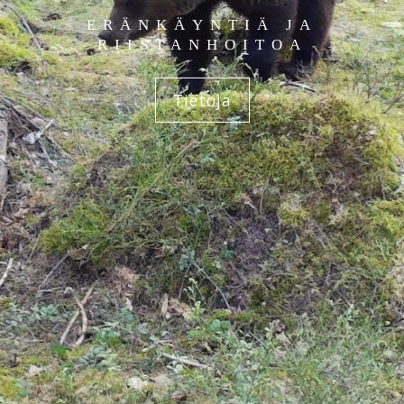
ERÄNKÄYNTIÄ JA
RIISTANHOITOA
Tietoja