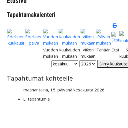
Etusivu
Tapahtumakalenteri
Vuoden
Kuukauden
Viikon
Tänään
Etsi
S
mukaan
mukaan
mukaan
kuu
Siirry kuukaut
Tapahtumat kohteelle
maanantaina, 15. päivänä kesäkuuta 2026
Ei tapahtumia