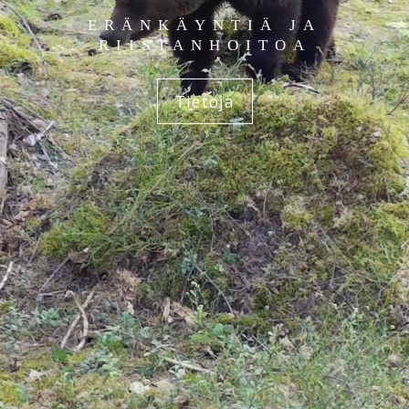
ERÄNKÄYNTIÄ JA
RIISTANHOITOA
Tietoja