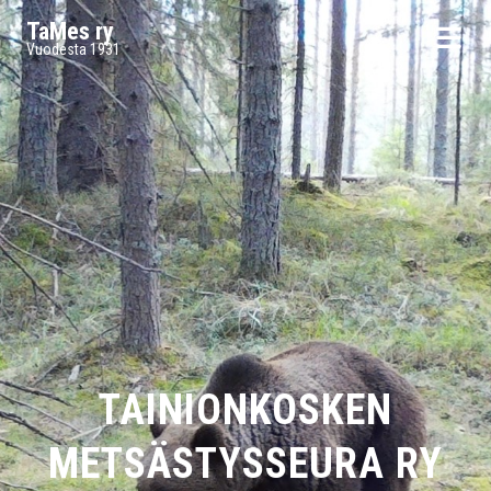
TaMes ry
Vuodesta 1931
TAINIONKOSKEN
METSÄSTYSSEURA RY